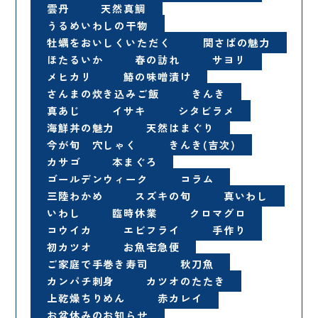
雲丹
天然真鯛
うるめいわしの干物
牡蠣をおいしくいただく
関さばの魅力
ほたるいか
春の訪れ
サヨリ
メヒカリ
鰆の味噌漬け
さんまの炊き込みご飯
きんき
真あじ
イサキ
シタビラメ
海鮮丼の魅力
天然はまぐり
今が旬 穴しゃく
きんき(吉次)
カサゴ
本まぐろ
ゴールデンウィーク
コラム
三陸わかめ
スズキの旬
真いわし
いわし
臨時休業
クロマグロ
コウイカ
エビフライ
手作り
初カツオ
お魚宅急便
ご家庭で手巻き寿司
秋刀魚
カンパチ刺身
カツオのたたき
上乾燥ちりめん
赤カレイ
お盆休みのお知らせ