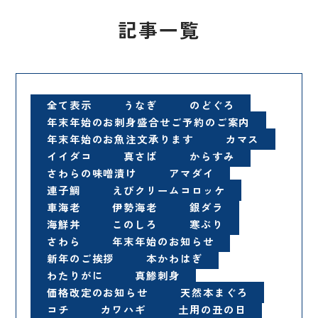
記事一覧
全て表示
うなぎ
のどぐろ
年末年始のお刺身盛合せご予約のご案内
年末年始のお魚注文承ります
カマス
イイダコ
真さば
からすみ
さわらの味噌漬け
アマダイ
連子鯛
えびクリームコロッケ
車海老
伊勢海老
銀ダラ
海鮮丼
このしろ
寒ぶり
さわら
年末年始のお知らせ
新年のご挨拶
本かわはぎ
わたりがに
真鯵刺身
価格改定のお知らせ
天然本まぐろ
コチ
カワハギ
土用の丑の日