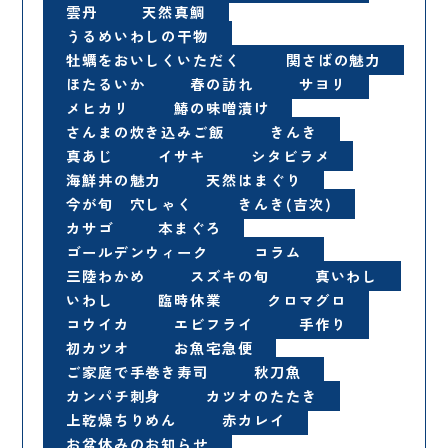
雲丹
天然真鯛
うるめいわしの干物
牡蠣をおいしくいただく
関さばの魅力
ほたるいか
春の訪れ
サヨリ
メヒカリ
鰆の味噌漬け
さんまの炊き込みご飯
きんき
真あじ
イサキ
シタビラメ
海鮮丼の魅力
天然はまぐり
今が旬 穴しゃく
きんき(吉次)
カサゴ
本まぐろ
ゴールデンウィーク
コラム
三陸わかめ
スズキの旬
真いわし
いわし
臨時休業
クロマグロ
コウイカ
エビフライ
手作り
初カツオ
お魚宅急便
ご家庭で手巻き寿司
秋刀魚
カンパチ刺身
カツオのたたき
上乾燥ちりめん
赤カレイ
お盆休みのお知らせ