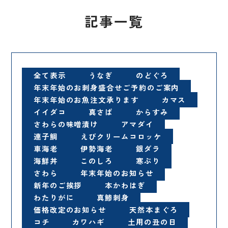
記事一覧
全て表示
うなぎ
のどぐろ
年末年始のお刺身盛合せご予約のご案内
年末年始のお魚注文承ります
カマス
イイダコ
真さば
からすみ
さわらの味噌漬け
アマダイ
連子鯛
えびクリームコロッケ
車海老
伊勢海老
銀ダラ
海鮮丼
このしろ
寒ぶり
さわら
年末年始のお知らせ
新年のご挨拶
本かわはぎ
わたりがに
真鯵刺身
価格改定のお知らせ
天然本まぐろ
コチ
カワハギ
土用の丑の日