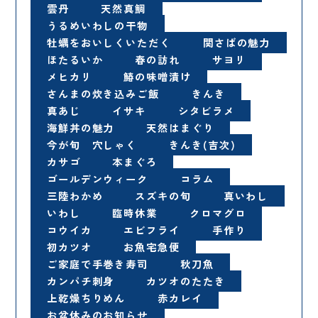
雲丹
天然真鯛
うるめいわしの干物
牡蠣をおいしくいただく
関さばの魅力
ほたるいか
春の訪れ
サヨリ
メヒカリ
鰆の味噌漬け
さんまの炊き込みご飯
きんき
真あじ
イサキ
シタビラメ
海鮮丼の魅力
天然はまぐり
今が旬 穴しゃく
きんき(吉次)
カサゴ
本まぐろ
ゴールデンウィーク
コラム
三陸わかめ
スズキの旬
真いわし
いわし
臨時休業
クロマグロ
コウイカ
エビフライ
手作り
初カツオ
お魚宅急便
ご家庭で手巻き寿司
秋刀魚
カンパチ刺身
カツオのたたき
上乾燥ちりめん
赤カレイ
お盆休みのお知らせ