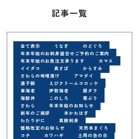
記事一覧
全て表示
うなぎ
のどぐろ
年末年始のお刺身盛合せご予約のご案内
年末年始のお魚注文承ります
カマス
イイダコ
真さば
からすみ
さわらの味噌漬け
アマダイ
連子鯛
えびクリームコロッケ
車海老
伊勢海老
銀ダラ
海鮮丼
このしろ
寒ぶり
さわら
年末年始のお知らせ
新年のご挨拶
本かわはぎ
わたりがに
真鯵刺身
価格改定のお知らせ
天然本まぐろ
コチ
カワハギ
土用の丑の日