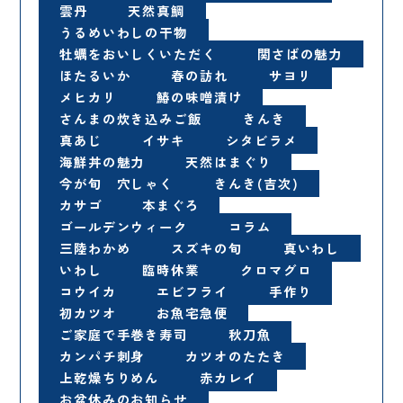
雲丹
天然真鯛
うるめいわしの干物
牡蠣をおいしくいただく
関さばの魅力
ほたるいか
春の訪れ
サヨリ
メヒカリ
鰆の味噌漬け
さんまの炊き込みご飯
きんき
真あじ
イサキ
シタビラメ
海鮮丼の魅力
天然はまぐり
今が旬 穴しゃく
きんき(吉次)
カサゴ
本まぐろ
ゴールデンウィーク
コラム
三陸わかめ
スズキの旬
真いわし
いわし
臨時休業
クロマグロ
コウイカ
エビフライ
手作り
初カツオ
お魚宅急便
ご家庭で手巻き寿司
秋刀魚
カンパチ刺身
カツオのたたき
上乾燥ちりめん
赤カレイ
お盆休みのお知らせ