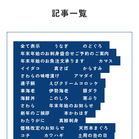
記事一覧
全て表示
うなぎ
のどぐろ
年末年始のお刺身盛合せご予約のご案内
年末年始のお魚注文承ります
カマス
イイダコ
真さば
からすみ
さわらの味噌漬け
アマダイ
連子鯛
えびクリームコロッケ
車海老
伊勢海老
銀ダラ
海鮮丼
このしろ
寒ぶり
さわら
年末年始のお知らせ
新年のご挨拶
本かわはぎ
わたりがに
真鯵刺身
価格改定のお知らせ
天然本まぐろ
コチ
カワハギ
土用の丑の日