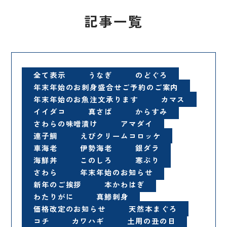
記事一覧
全て表示
うなぎ
のどぐろ
年末年始のお刺身盛合せご予約のご案内
年末年始のお魚注文承ります
カマス
イイダコ
真さば
からすみ
さわらの味噌漬け
アマダイ
連子鯛
えびクリームコロッケ
車海老
伊勢海老
銀ダラ
海鮮丼
このしろ
寒ぶり
さわら
年末年始のお知らせ
新年のご挨拶
本かわはぎ
わたりがに
真鯵刺身
価格改定のお知らせ
天然本まぐろ
コチ
カワハギ
土用の丑の日