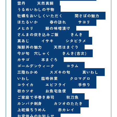
雲丹
天然真鯛
うるめいわしの干物
牡蠣をおいしくいただく
関さばの魅力
ほたるいか
春の訪れ
サヨリ
メヒカリ
鰆の味噌漬け
さんまの炊き込みご飯
きんき
真あじ
イサキ
シタビラメ
海鮮丼の魅力
天然はまぐり
今が旬 穴しゃく
きんき(吉次)
カサゴ
本まぐろ
ゴールデンウィーク
コラム
三陸わかめ
スズキの旬
真いわし
いわし
臨時休業
クロマグロ
コウイカ
エビフライ
手作り
初カツオ
お魚宅急便
ご家庭で手巻き寿司
秋刀魚
カンパチ刺身
カツオのたたき
上乾燥ちりめん
赤カレイ
お盆休みのお知らせ