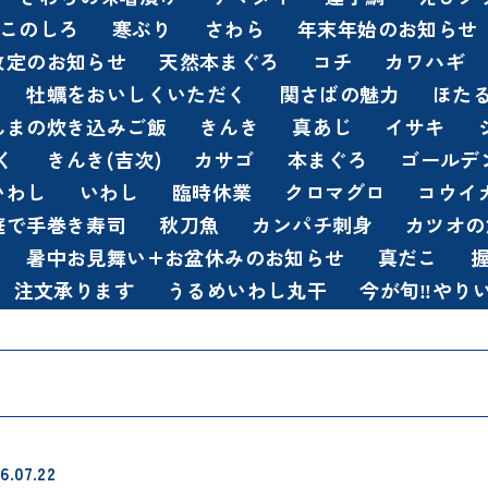
このしろ
寒ぶり
さわら
年末年始のお知らせ
改定のお知らせ
天然本まぐろ
コチ
カワハギ
牡蠣をおいしくいただく
関さばの魅力
ほた
んまの炊き込みご飯
きんき
真あじ
イサキ
く
きんき(吉次)
カサゴ
本まぐろ
ゴールデ
いわし
いわし
臨時休業
クロマグロ
コウイ
庭で手巻き寿司
秋刀魚
カンパチ刺身
カツオの
暑中お見舞い+お盆休みのお知らせ
真だこ
 注文承ります
うるめいわし丸干
今が旬‼️やり
6.07.22