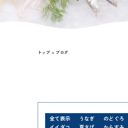
トップ
ブログ
全て表示
うなぎ
のどぐろ
イイダコ
真さば
からすみ