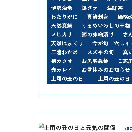
伊勢海老
銀ダラ
海鮮丼
わたりがに
真鯵刺身
価格
天然真鯛
うるめいわしの干物
メヒカリ
鰆の味噌漬け
さ
天然はまぐり
今が旬 穴しゃ
三陸わかめ
スズキの旬
真
初カツオ
お魚宅急便
ご家
赤カレイ
お盆休みのお知らせ
土用の丑の日
土用の丑の日
202