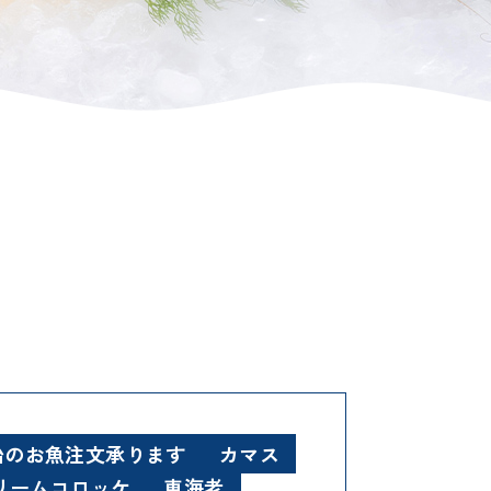
始のお魚注文承ります
カマス
リームコロッケ
車海老