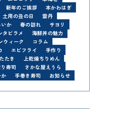
新年のご挨拶
本かわはぎ
土用の丑の日
雲丹
るいか
春の訪れ
サヨリ
シタビラメ
海鮮丼の魅力
ンウィーク
コラム
カ
エビフライ
手作り
たたき
上乾燥ちりめん
握り寿司
さかな屋えうら
いか
手巻き寿司
お知らせ