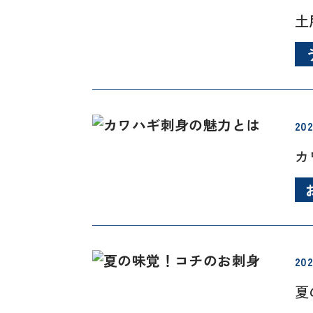
土
202
カ
202
夏