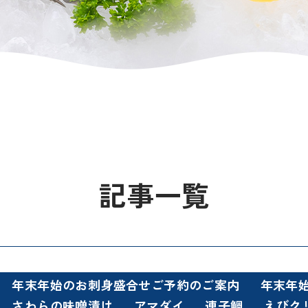
記事一覧
年末年始のお刺身盛合せご予約のご案内
年末年
さわらの味噌漬け
アマダイ
連子鯛
えびク