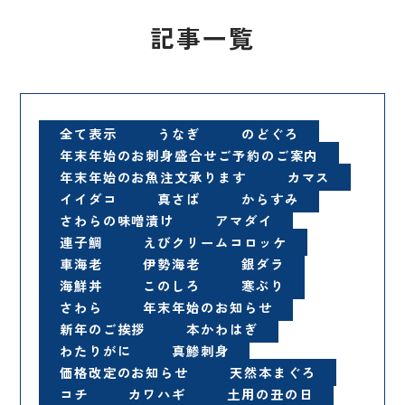
記事一覧
全て表示
うなぎ
のどぐろ
年末年始のお刺身盛合せご予約のご案内
年末年始のお魚注文承ります
カマス
イイダコ
真さば
からすみ
さわらの味噌漬け
アマダイ
連子鯛
えびクリームコロッケ
車海老
伊勢海老
銀ダラ
海鮮丼
このしろ
寒ぶり
さわら
年末年始のお知らせ
新年のご挨拶
本かわはぎ
わたりがに
真鯵刺身
価格改定のお知らせ
天然本まぐろ
コチ
カワハギ
土用の丑の日