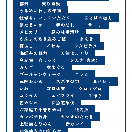
雲丹
天然真鯛
うるめいわしの干物
牡蠣をおいしくいただく
関さばの魅力
ほたるいか
春の訪れ
サヨリ
メヒカリ
鰆の味噌漬け
さんまの炊き込みご飯
きんき
真あじ
イサキ
シタビラメ
海鮮丼の魅力
天然はまぐり
今が旬 穴しゃく
きんき(吉次)
カサゴ
本まぐろ
ゴールデンウィーク
コラム
三陸わかめ
スズキの旬
真いわし
いわし
臨時休業
クロマグロ
コウイカ
エビフライ
手作り
初カツオ
お魚宅急便
ご家庭で手巻き寿司
秋刀魚
カンパチ刺身
カツオのたたき
上乾燥ちりめん
赤カレイ
お盆休みのお知らせ